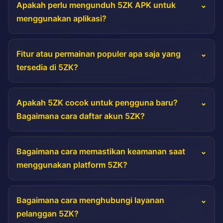
Apakah perlu mengunduh 5ZK APK untuk
menggunakan aplikasi?
Fitur atau permainan populer apa saja yang
tersedia di 5ZK?
Apakah 5ZK cocok untuk pengguna baru?
Bagaimana cara daftar akun 5ZK?
Bagaimana cara memastikan keamanan saat
menggunakan platform 5ZK?
Bagaimana cara menghubungi layanan
pelanggan 5ZK?